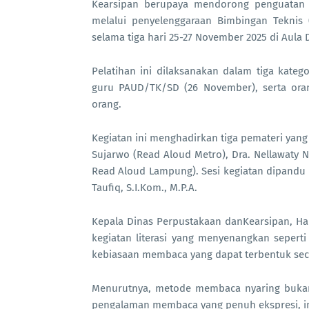
Kearsipan berupaya mendorong penguatan b
melalui penyelenggaraan Bimbingan Teknis
selama tiga hari 25-27 November 2025 di Aula
Pelatihan ini dilaksanakan dalam tiga katego
guru PAUD/TK/SD (26 November), serta oran
orang.
Kegiatan ini menghadirkan tiga pemateri yang 
Sujarwo (Read Aloud Metro), Dra. Nellawaty Ni
Read Aloud Lampung). Sesi kegiatan dipandu 
Taufiq, S.I.Kom., M.P.A.
Kepala Dinas Perpustakaan danKearsipan, Ha
kegiatan literasi yang menyenangkan sepert
kebiasaan membaca yang dapat terbentuk sec
Menurutnya, metode membaca nyaring buka
pengalaman membaca yang penuh ekspresi, in