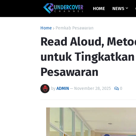
HOME
NEWS
Home
Pemkab Pesawaran
Read Aloud, Met
untuk Tingkatkan
Pesawaran
by
ADMIN
—
November 28, 2025
0