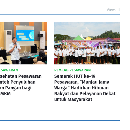
View all
ESAWARAN
PEMKAB PESAWARAN
esehatan Pesawaran
Semarak HUT ke-19
imtek Penyuluhan
Pesawaran, “Manjau Jama
n Pangan bagi
Warga” Hadirkan Hiburan
 UMKM
Rakyat dan Pelayanan Dekat
untuk Masyarakat