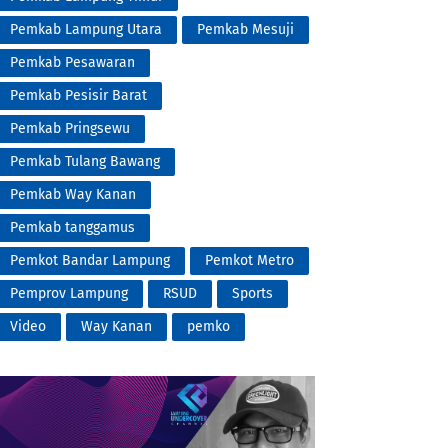
Pemkab Lampung Utara
Pemkab Mesuji
Pemkab Pesawaran
Pemkab Pesisir Barat
Pemkab Pringsewu
Pemkab Tulang Bawang
Pemkab Way Kanan
Pemkab tanggamus
Pemkot Bandar Lampung
Pemkot Metro
Pemprov Lampung
RSUD
Sports
Video
Way Kanan
pemko