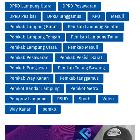
DPRD Lampung Utara
DPRD Pesawaran
DPRD Pesibar
DPRD Tanggamus
KPU
Mesuji
Pemkab Lampung Barat
Pemkab Lampung Selatan
Pemkab Lampung Tengah
Pemkab Lampung Timur
Pemkab Lampung Utara
Pemkab Mesuji
Pemkab Pesawaran
Pemkab Pesisir Barat
Pemkab Pringsewu
Pemkab Tulang Bawang
Pemkab Way Kanan
Pemkab tanggamus
Pemkot Bandar Lampung
Pemkot Metro
Pemprov Lampung
RSUD
Sports
Video
Way Kanan
pemko