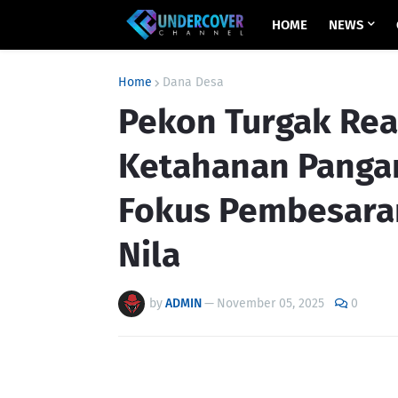
HOME
NEWS
Home
Dana Desa
Pekon Turgak Rea
Ketahanan Pangan
Fokus Pembesaran
Nila
by
ADMIN
—
November 05, 2025
0