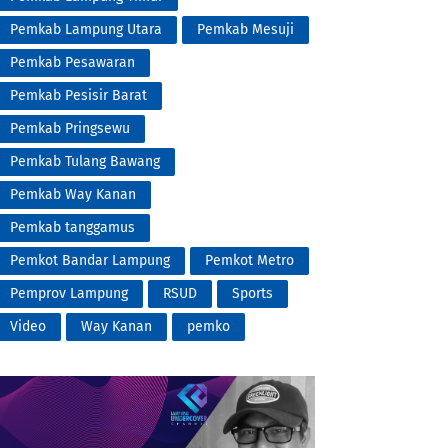
Pemkab Lampung Utara
Pemkab Mesuji
Pemkab Pesawaran
Pemkab Pesisir Barat
Pemkab Pringsewu
Pemkab Tulang Bawang
Pemkab Way Kanan
Pemkab tanggamus
Pemkot Bandar Lampung
Pemkot Metro
Pemprov Lampung
RSUD
Sports
Video
Way Kanan
pemko