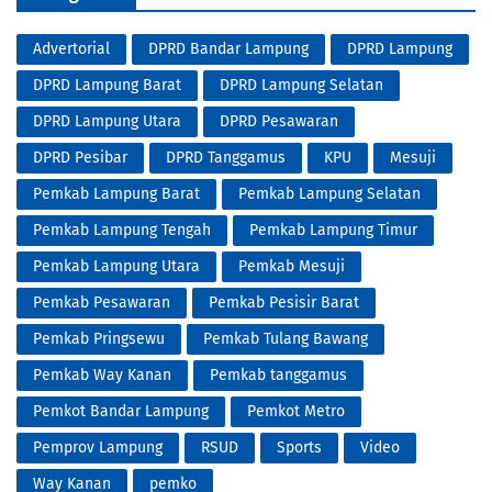
Advertorial
DPRD Bandar Lampung
DPRD Lampung
DPRD Lampung Barat
DPRD Lampung Selatan
DPRD Lampung Utara
DPRD Pesawaran
DPRD Pesibar
DPRD Tanggamus
KPU
Mesuji
Pemkab Lampung Barat
Pemkab Lampung Selatan
Pemkab Lampung Tengah
Pemkab Lampung Timur
Pemkab Lampung Utara
Pemkab Mesuji
Pemkab Pesawaran
Pemkab Pesisir Barat
Pemkab Pringsewu
Pemkab Tulang Bawang
Pemkab Way Kanan
Pemkab tanggamus
Pemkot Bandar Lampung
Pemkot Metro
Pemprov Lampung
RSUD
Sports
Video
Way Kanan
pemko