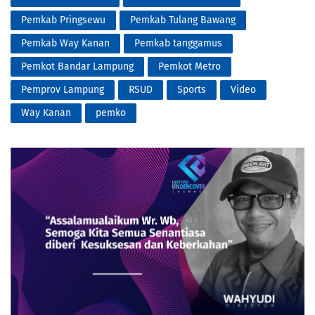
Pemkab Pringsewu
Pemkab Tulang Bawang
Pemkab Way Kanan
Pemkab tanggamus
Pemkot Bandar Lampung
Pemkot Metro
Pemprov Lampung
RSUD
Sports
Video
Way Kanan
pemko