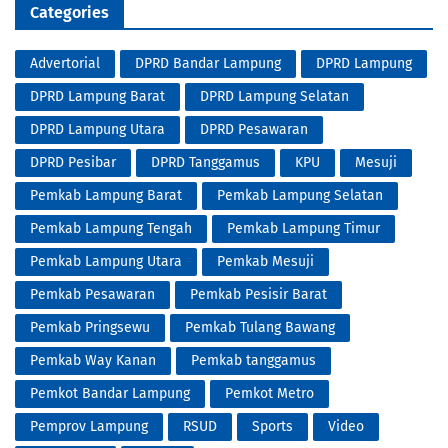
Categories
Advertorial
DPRD Bandar Lampung
DPRD Lampung
DPRD Lampung Barat
DPRD Lampung Selatan
DPRD Lampung Utara
DPRD Pesawaran
DPRD Pesibar
DPRD Tanggamus
KPU
Mesuji
Pemkab Lampung Barat
Pemkab Lampung Selatan
Pemkab Lampung Tengah
Pemkab Lampung Timur
Pemkab Lampung Utara
Pemkab Mesuji
Pemkab Pesawaran
Pemkab Pesisir Barat
Pemkab Pringsewu
Pemkab Tulang Bawang
Pemkab Way Kanan
Pemkab tanggamus
Pemkot Bandar Lampung
Pemkot Metro
Pemprov Lampung
RSUD
Sports
Video