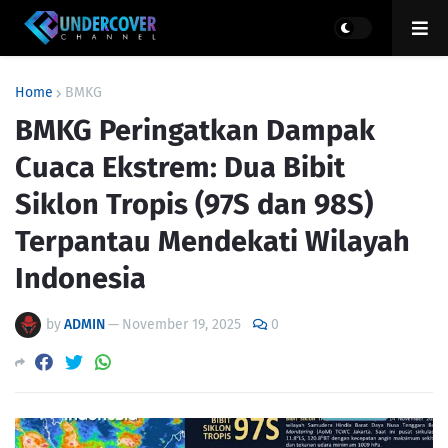
Home
BMKG
BMKG Peringatkan Dampak
Cuaca Ekstrem: Dua Bibit
Siklon Tropis (97S dan 98S)
Terpantau Mendekati Wilayah
Indonesia
by
ADMIN
—
November 19, 2025
0