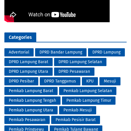
Categories
Advertorial
DPRD Bandar Lampung
DPRD Lampung
DPRD Lampung Barat
DPRD Lampung Selatan
DPRD Lampung Utara
DPRD Pesawaran
DPRD Pesibar
DPRD Tanggamus
KPU
Mesuji
Pemkab Lampung Barat
Pemkab Lampung Selatan
Pemkab Lampung Tengah
Pemkab Lampung Timur
Pemkab Lampung Utara
Pemkab Mesuji
Pemkab Pesawaran
Pemkab Pesisir Barat
Pemkab Pringsewu
Pemkab Tulang Bawang