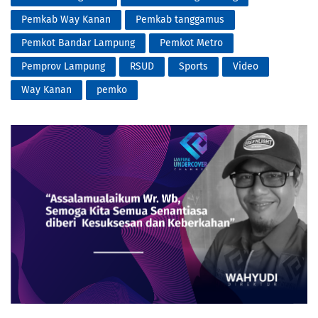
Pemkab Way Kanan
Pemkab tanggamus
Pemkot Bandar Lampung
Pemkot Metro
Pemprov Lampung
RSUD
Sports
Video
Way Kanan
pemko