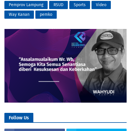
Pemprov Lampung
RSUD
Sports
Video
Way Kanan
pemko
Follow Us