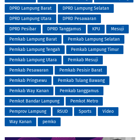
DPRD Lampung Barat
DPRD Lampung Selatan
DPRD Lampung Utara
DPRD Pesawaran
DPRD Pesibar
DPRD Tanggamus
KPU
Mesuji
Pemkab Lampung Barat
Pemkab Lampung Selatan
Pemkab Lampung Tengah
Pemkab Lampung Timur
Pemkab Lampung Utara
Pemkab Mesuji
Pemkab Pesawaran
Pemkab Pesisir Barat
Pemkab Pringsewu
Pemkab Tulang Bawang
Pemkab Way Kanan
Pemkab tanggamus
Pemkot Bandar Lampung
Pemkot Metro
Pemprov Lampung
RSUD
Sports
Video
Way Kanan
pemko