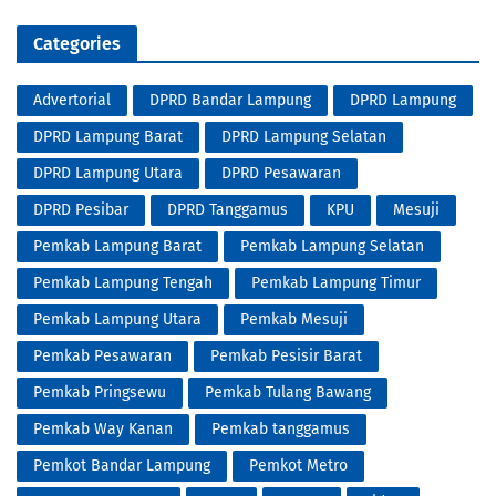
Categories
Advertorial
DPRD Bandar Lampung
DPRD Lampung
DPRD Lampung Barat
DPRD Lampung Selatan
DPRD Lampung Utara
DPRD Pesawaran
DPRD Pesibar
DPRD Tanggamus
KPU
Mesuji
Pemkab Lampung Barat
Pemkab Lampung Selatan
Pemkab Lampung Tengah
Pemkab Lampung Timur
Pemkab Lampung Utara
Pemkab Mesuji
Pemkab Pesawaran
Pemkab Pesisir Barat
Pemkab Pringsewu
Pemkab Tulang Bawang
Pemkab Way Kanan
Pemkab tanggamus
Pemkot Bandar Lampung
Pemkot Metro