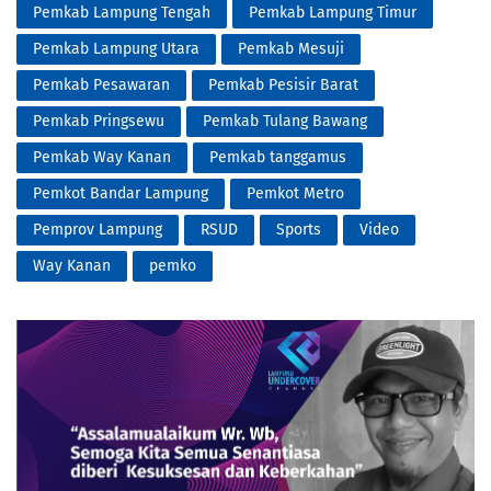
Pemkab Lampung Tengah
Pemkab Lampung Timur
Pemkab Lampung Utara
Pemkab Mesuji
Pemkab Pesawaran
Pemkab Pesisir Barat
Pemkab Pringsewu
Pemkab Tulang Bawang
Pemkab Way Kanan
Pemkab tanggamus
Pemkot Bandar Lampung
Pemkot Metro
Pemprov Lampung
RSUD
Sports
Video
Way Kanan
pemko