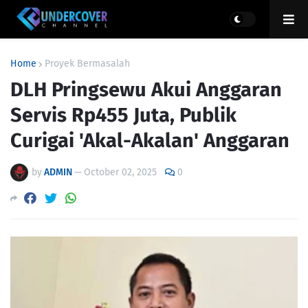
Home
Proyek Bermasalah
DLH Pringsewu Akui Anggaran
Servis Rp455 Juta, Publik
Curigai 'Akal-Akalan' Anggaran
by
ADMIN
—
October 02, 2025
0