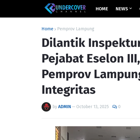
HOME
NEWS
Home
Pemprov Lampung
Dilantik Inspektu
Pejabat Eselon III
Pemprov Lampung
Integritas
by
ADMIN
—
October 13, 2025
0