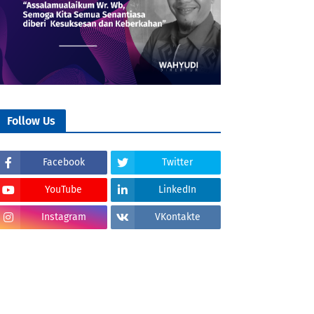
Follow Us
Facebook
Twitter
YouTube
LinkedIn
Instagram
VKontakte