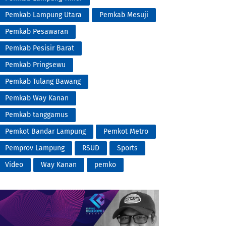
Pemkab Lampung Utara
Pemkab Mesuji
Pemkab Pesawaran
Pemkab Pesisir Barat
Pemkab Pringsewu
Pemkab Tulang Bawang
Pemkab Way Kanan
Pemkab tanggamus
Pemkot Bandar Lampung
Pemkot Metro
Pemprov Lampung
RSUD
Sports
Video
Way Kanan
pemko