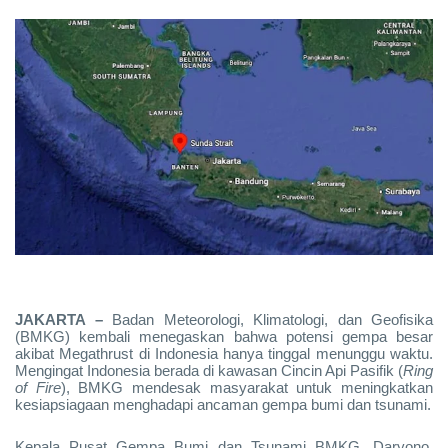
JAKARTA –
Badan Meteorologi, Klimatologi, dan Geofisika
(BMKG) kembali menegaskan bahwa potensi gempa besar
akibat Megathrust di Indonesia hanya tinggal menunggu waktu.
Mengingat Indonesia berada di kawasan Cincin Api Pasifik (
Ring
of Fire
), BMKG mendesak masyarakat untuk meningkatkan
kesiapsiagaan menghadapi ancaman gempa bumi dan tsunami.
Kepala Pusat Gempa Bumi dan Tsunami BMKG, Daryono,