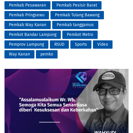
Pemkab Pesawaran
Pemkab Pesisir Barat
Pemkab Pringsewu
Pemkab Tulang Bawang
Pemkab Way Kanan
Pemkab tanggamus
Pemkot Bandar Lampung
Pemkot Metro
Pemprov Lampung
RSUD
Sports
Video
Way Kanan
pemko