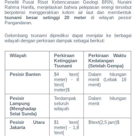
Peneliti Pusat Riset Kebencanaan Geologi BRIN, Nuraini
Rahma Hanifa, menjelaskan bahwa pelepasan energi tersebut
berpotensi menggerakkan kolom air laut dan membentuk
tsunami besar setinggi 20 meter
di wilayah pesisir
Pangandaran.
Gelombang tsunami diprediksi dapat menjalar ke berbagai
wilayah dengan perkiraan dampak sebagai berikut:
Wilayah
Perkiraan
Perkiraan Waktu
Ketinggian
Kedatangan
Tsunami
(Setelah Gempa)
Pesisir Banten
$4 \text{
Dalam hitungan
meter} - 8
menit (Lebak 18
\text{
menit)
meter}$
Pesisir
Terdampak
Dalam hitungan
Lampung
seluruh
menit
(Menghadap
wilayah
Selat Sunda)
Pesisir Utara
$1 \text{
$\text{2,5 jam}$
Jakarta
meter} - 1,8
\text{