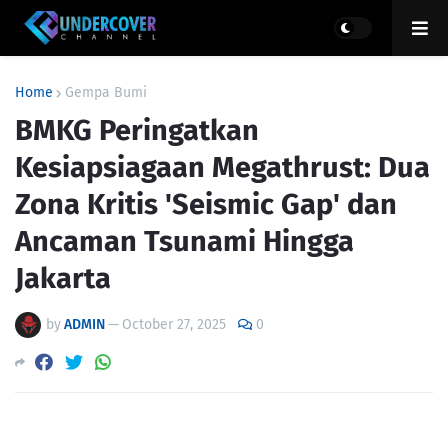
Home
Gempa Bumi
BMKG Peringatkan
Kesiapsiagaan Megathrust: Dua
Zona Kritis 'Seismic Gap' dan
Ancaman Tsunami Hingga
Jakarta
by
ADMIN
—
October 27, 2025
0