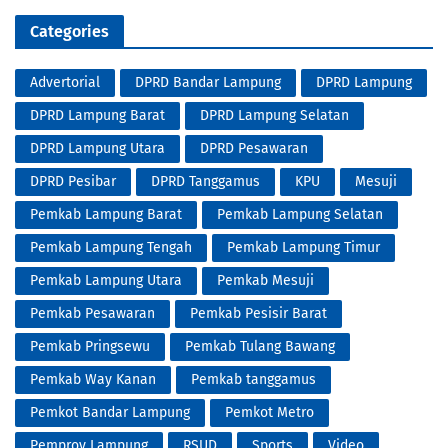
Categories
Advertorial
DPRD Bandar Lampung
DPRD Lampung
DPRD Lampung Barat
DPRD Lampung Selatan
DPRD Lampung Utara
DPRD Pesawaran
DPRD Pesibar
DPRD Tanggamus
KPU
Mesuji
Pemkab Lampung Barat
Pemkab Lampung Selatan
Pemkab Lampung Tengah
Pemkab Lampung Timur
Pemkab Lampung Utara
Pemkab Mesuji
Pemkab Pesawaran
Pemkab Pesisir Barat
Pemkab Pringsewu
Pemkab Tulang Bawang
Pemkab Way Kanan
Pemkab tanggamus
Pemkot Bandar Lampung
Pemkot Metro
Pemprov Lampung
RSUD
Sports
Video