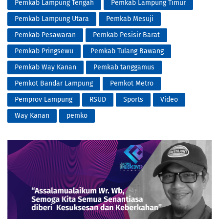
Pemkab Lampung Tengah
Pemkab Lampung Timur
Pemkab Lampung Utara
Pemkab Mesuji
Pemkab Pesawaran
Pemkab Pesisir Barat
Pemkab Pringsewu
Pemkab Tulang Bawang
Pemkab Way Kanan
Pemkab tanggamus
Pemkot Bandar Lampung
Pemkot Metro
Pemprov Lampung
RSUD
Sports
Video
Way Kanan
pemko