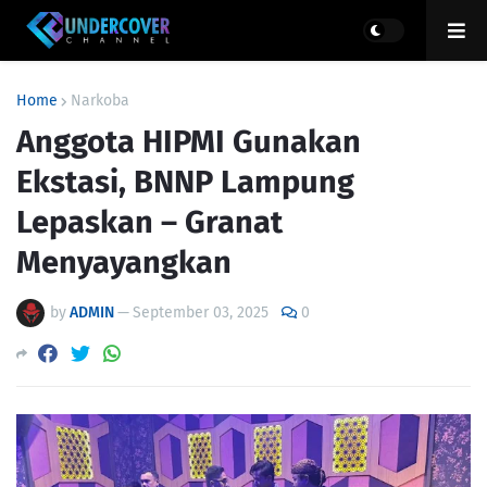
Home
Narkoba
Anggota HIPMI Gunakan
Ekstasi, BNNP Lampung
Lepaskan – Granat
Menyayangkan
by
ADMIN
—
September 03, 2025
0