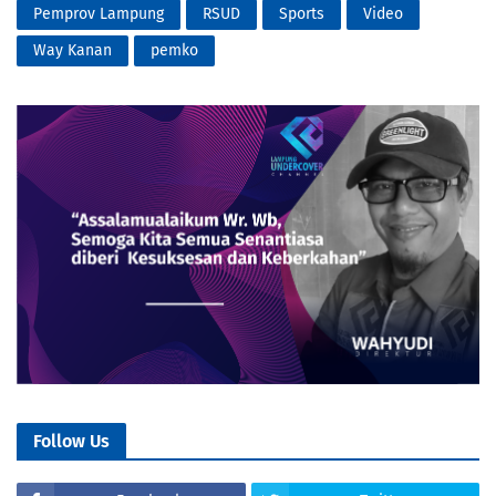
Pemprov Lampung
RSUD
Sports
Video
Way Kanan
pemko
Follow Us