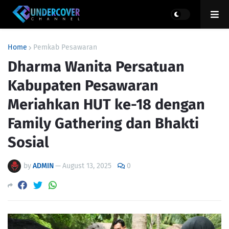
Home
Pemkab Pesawaran
Dharma Wanita Persatuan
Kabupaten Pesawaran
Meriahkan HUT ke-18 dengan
Family Gathering dan Bhakti
Sosial
by
ADMIN
—
August 13, 2025
0