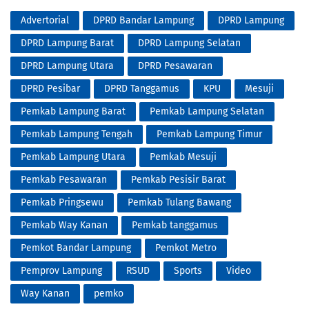
Advertorial
DPRD Bandar Lampung
DPRD Lampung
DPRD Lampung Barat
DPRD Lampung Selatan
DPRD Lampung Utara
DPRD Pesawaran
DPRD Pesibar
DPRD Tanggamus
KPU
Mesuji
Pemkab Lampung Barat
Pemkab Lampung Selatan
Pemkab Lampung Tengah
Pemkab Lampung Timur
Pemkab Lampung Utara
Pemkab Mesuji
Pemkab Pesawaran
Pemkab Pesisir Barat
Pemkab Pringsewu
Pemkab Tulang Bawang
Pemkab Way Kanan
Pemkab tanggamus
Pemkot Bandar Lampung
Pemkot Metro
Pemprov Lampung
RSUD
Sports
Video
Way Kanan
pemko