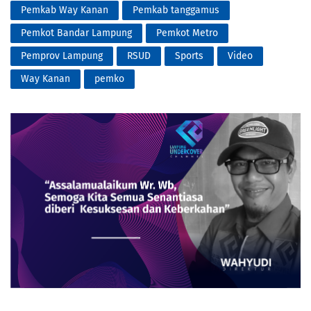
Pemkab Way Kanan
Pemkab tanggamus
Pemkot Bandar Lampung
Pemkot Metro
Pemprov Lampung
RSUD
Sports
Video
Way Kanan
pemko