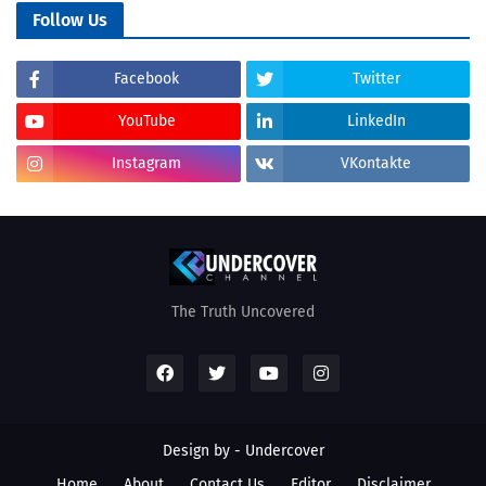
Follow Us
Facebook
Twitter
YouTube
LinkedIn
Instagram
VKontakte
The Truth Uncovered
Design by - Undercover
Home
About
Contact Us
Editor
Disclaimer