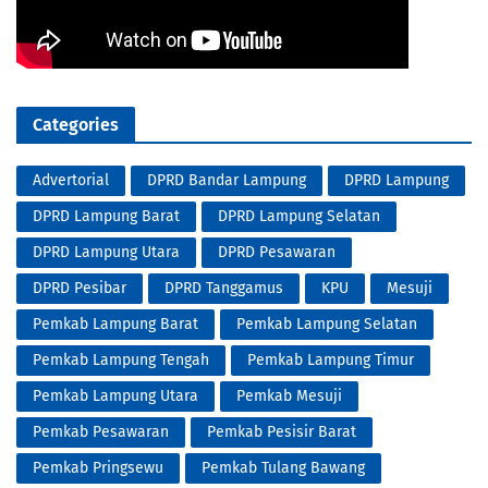
Categories
Advertorial
DPRD Bandar Lampung
DPRD Lampung
DPRD Lampung Barat
DPRD Lampung Selatan
DPRD Lampung Utara
DPRD Pesawaran
DPRD Pesibar
DPRD Tanggamus
KPU
Mesuji
Pemkab Lampung Barat
Pemkab Lampung Selatan
Pemkab Lampung Tengah
Pemkab Lampung Timur
Pemkab Lampung Utara
Pemkab Mesuji
Pemkab Pesawaran
Pemkab Pesisir Barat
Pemkab Pringsewu
Pemkab Tulang Bawang