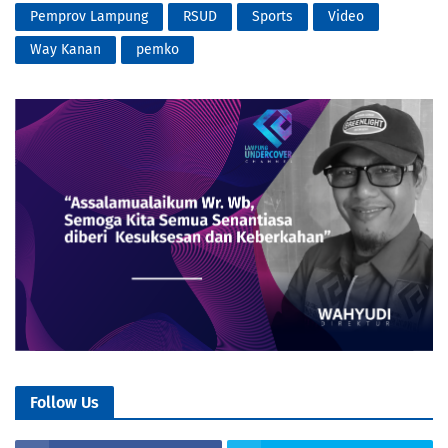
Pemprov Lampung
RSUD
Sports
Video
Way Kanan
pemko
Follow Us