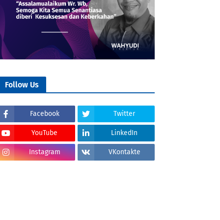
Follow Us
Facebook
Twitter
YouTube
LinkedIn
Instagram
VKontakte