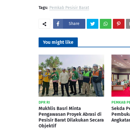
Tags:
Pemkab Pesisir Barat
Share
You might like
DPR RI
PEMKAB PE
Mukhlis Basri Minta
Sekda Pe
Pengawasan Proyek Abrasi di
Pembuka
Pesisir Barat Dilakukan Secara
Angkatan
Objektif