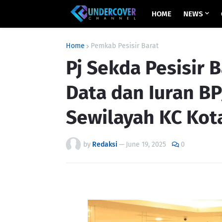
HOME
NEWS
Home
Pemkab Pesisir Barat
Pj Sekda Pesisir B
Data dan Iuran B
Sewilayah KC Ko
by
Redaksi
—
June 19, 2025
0