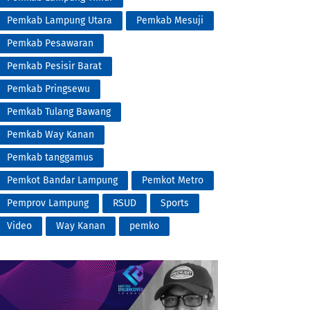
Pemkab Lampung Utara
Pemkab Mesuji
Pemkab Pesawaran
Pemkab Pesisir Barat
Pemkab Pringsewu
Pemkab Tulang Bawang
Pemkab Way Kanan
Pemkab tanggamus
Pemkot Bandar Lampung
Pemkot Metro
Pemprov Lampung
RSUD
Sports
Video
Way Kanan
pemko