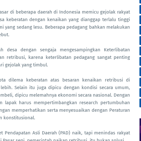
asar di beberapa daerah di Indonesia memicu gejolak rakyat
sa keberatan dengan kenaikan yang dianggap terlalu tinggi
i yang sedang lesu. Beberapa pedagang bahkan melakukan
ebut.
h desa dengan sengaja mengesampingkan Keterlibatan
 retribusi, karena keterlibatan pedagang sangat penting
i gejolak yang timbul.
a dilema keberatan atas besaran kenaikan retribusi di
ebih. Selain itu juga dipicu dengan kondisi secara umum,
pembeli, dipicu melemahnya ekonomi secara nasional. Dengan
dan lapak harus mempertimbangkan research pertumbuhan
dengan memperhatikan serta menyesuaikan dengan Peraturan
 konstitusional.
t Pendapatan Asli Daerah (PAD) naik, tapi menindas rakyat
i Pasar sepi, pemerintah naikan retribusi, itu bukan solusi.