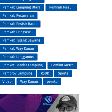
Pemkab Lampung Utara
Pemkab Mesuji
Pemkab Pesawaran
Pemkab Pesisir Barat
Pemkab Pringsewu
Pemkab Tulang Bawang
Pemkab Way Kanan
Pemkab tanggamus
Pemkot Bandar Lampung
Pemkot Metro
Pemprov Lampung
RSUD
Sports
Video
Way Kanan
pemko