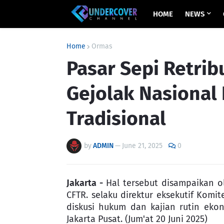
HOME
NEWS
Home
Ormas
Pasar Sepi Retrib
Gejolak Nasional
Tradisional
by
ADMIN
—
June 21, 2025
0
Jakarta -
Hal tersebut disampaikan ole
CFTR. selaku direktur eksekutif Kom
diskusi hukum dan kajian rutin ekon
Jakarta Pusat. (Jum'at 20 Juni 2025)