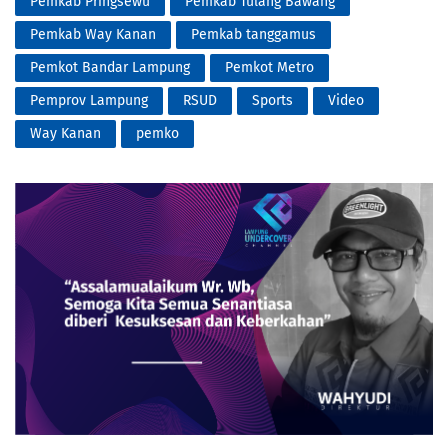
Pemkab Pringsewu
Pemkab Tulang Bawang
Pemkab Way Kanan
Pemkab tanggamus
Pemkot Bandar Lampung
Pemkot Metro
Pemprov Lampung
RSUD
Sports
Video
Way Kanan
pemko