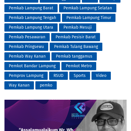
Pemkab Lampung Barat
Pemkab Lampung Selatan
Pemkab Lampung Tengah
Pemkab Lampung Timur
Pemkab Lampung Utara
Pemkab Mesuji
Pemkab Pesawaran
Pemkab Pesisir Barat
Pemkab Pringsewu
Pemkab Tulang Bawang
Pemkab Way Kanan
Pemkab tanggamus
Pemkot Bandar Lampung
Pemkot Metro
Pemprov Lampung
RSUD
Sports
Video
Way Kanan
pemko