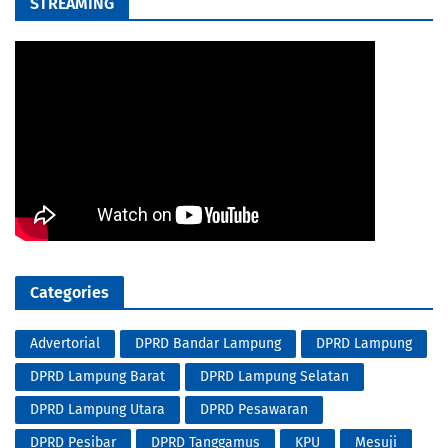
STREAMING
Categories
Advertorial
DPRD Bandar Lampung
DPRD Lampung
DPRD Lampung Barat
DPRD Lampung Selatan
DPRD Lampung Utara
DPRD Pesawaran
DPRD Pesibar
DPRD Tanggamus
KPU
Mesuji