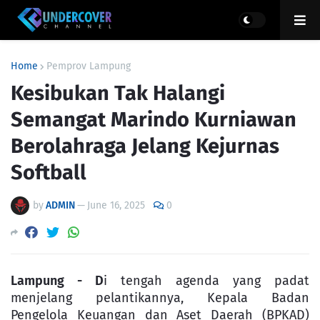
Home
Pemprov Lampung
Kesibukan Tak Halangi
Semangat Marindo Kurniawan
Berolahraga Jelang Kejurnas
Softball
by
ADMIN
—
June 16, 2025
0
Lampung - D
i tengah agenda yang padat
menjelang pelantikannya, Kepala Badan
Pengelola Keuangan dan Aset Daerah (BPKAD)