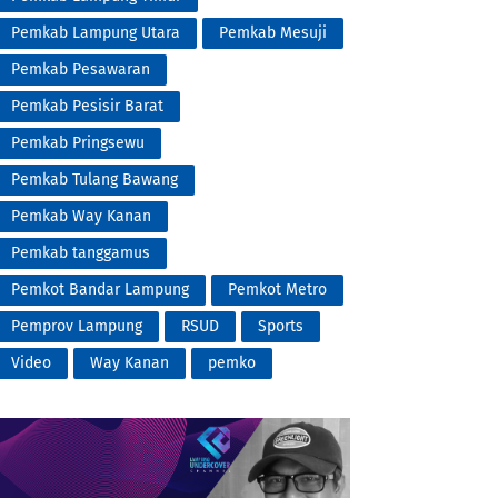
Pemkab Lampung Utara
Pemkab Mesuji
Pemkab Pesawaran
Pemkab Pesisir Barat
Pemkab Pringsewu
Pemkab Tulang Bawang
Pemkab Way Kanan
Pemkab tanggamus
Pemkot Bandar Lampung
Pemkot Metro
Pemprov Lampung
RSUD
Sports
Video
Way Kanan
pemko