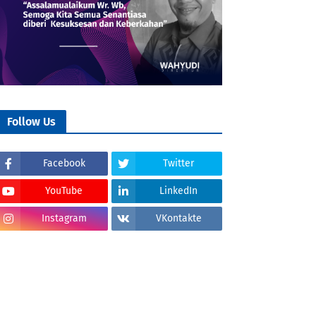
Follow Us
Facebook
Twitter
YouTube
LinkedIn
Instagram
VKontakte