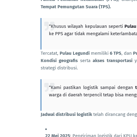
Tempat Pemungutan Suara (TPS).
“Khusus wilayah kepulauan seperti
Pulau
ke PPS agar tidak mengalami keterlambata
Tercatat,
Pulau Legundi
memiliki
6 TPS
, dan
P
Kondisi geografis
serta
akses transportasi
y
strategi distribusi.
“Kami pastikan logistik sampai dengan
warga di daerah terpencil tetap bisa men
Jadwal distribusi logistik
telah dirancang deng
22 Mei 2025
: Pengiriman logistik dari KPU 