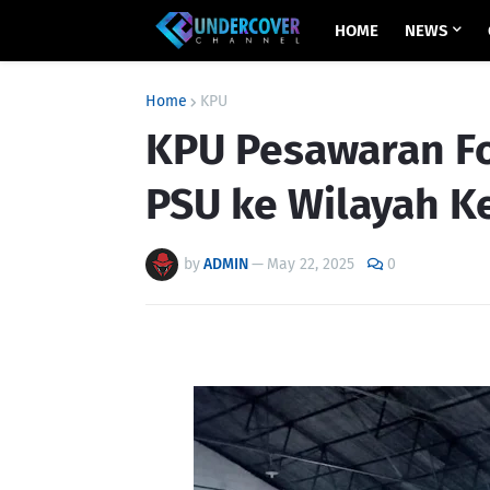
HOME
NEWS
Home
KPU
KPU Pesawaran Fok
PSU ke Wilayah K
by
ADMIN
—
May 22, 2025
0