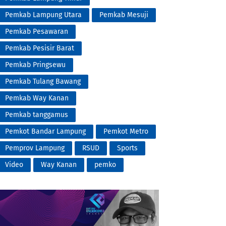
Pemkab Lampung Utara
Pemkab Mesuji
Pemkab Pesawaran
Pemkab Pesisir Barat
Pemkab Pringsewu
Pemkab Tulang Bawang
Pemkab Way Kanan
Pemkab tanggamus
Pemkot Bandar Lampung
Pemkot Metro
Pemprov Lampung
RSUD
Sports
Video
Way Kanan
pemko