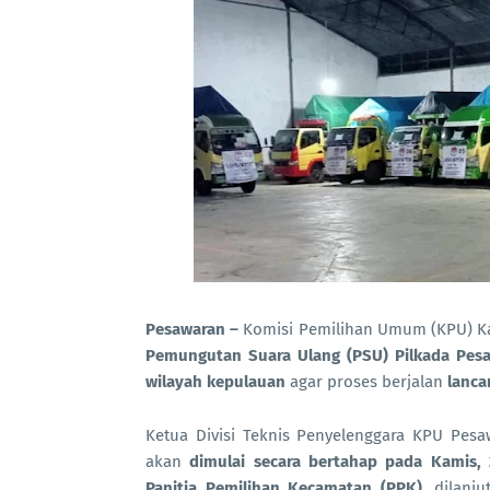
Pesawaran –
Komisi Pemilihan Umum (KPU) Ka
Pemungutan Suara Ulang (PSU) Pilkada Pes
wilayah kepulauan
agar proses berjalan
lanca
Ketua Divisi Teknis Penyelenggara KPU Pes
akan
dimulai secara bertahap pada Kamis,
Panitia Pemilihan Kecamatan (PPK)
, dilanj