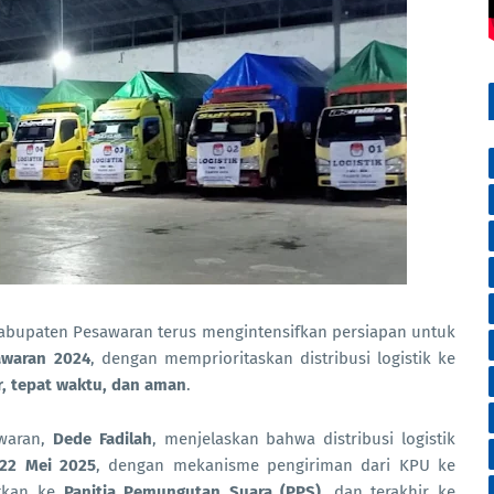
bupaten Pesawaran terus mengintensifkan persiapan untuk
awaran 2024
, dengan memprioritaskan distribusi logistik ke
r, tepat waktu, dan aman
.
awaran,
Dede Fadilah
, menjelaskan bahwa distribusi logistik
 22 Mei 2025
, dengan mekanisme pengiriman dari KPU ke
utkan ke
Panitia Pemungutan Suara (PPS)
, dan terakhir ke