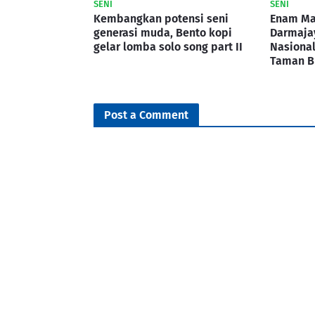
SENI
SENI
Kembangkan potensi seni
Enam Ma
generasi muda, Bento kopi
Darmaja
gelar lomba solo song part II
Nasional
Taman B
Post a Comment