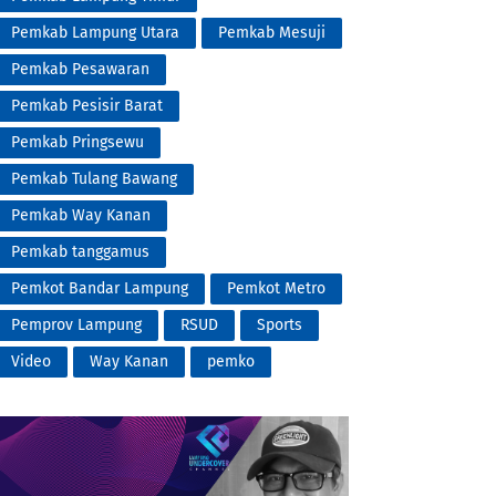
Pemkab Lampung Utara
Pemkab Mesuji
Pemkab Pesawaran
Pemkab Pesisir Barat
Pemkab Pringsewu
Pemkab Tulang Bawang
Pemkab Way Kanan
Pemkab tanggamus
Pemkot Bandar Lampung
Pemkot Metro
Pemprov Lampung
RSUD
Sports
Video
Way Kanan
pemko