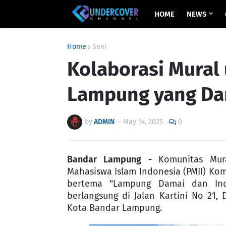
HOME
NEWS
Home
Seni
Kolaborasi Mural
Lampung yang Da
by
ADMIN
—
May 14, 2025
0
Bandar Lampung -
Komunitas Mur
Mahasiswa Islam Indonesia (PMII) Kom
bertema "Lampung Damai dan Inda
berlangsung di Jalan Kartini No 21,
Kota Bandar Lampung.