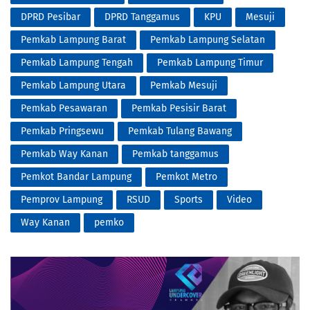
DPRD Pesibar
DPRD Tanggamus
KPU
Mesuji
Pemkab Lampung Barat
Pemkab Lampung Selatan
Pemkab Lampung Tengah
Pemkab Lampung Timur
Pemkab Lampung Utara
Pemkab Mesuji
Pemkab Pesawaran
Pemkab Pesisir Barat
Pemkab Pringsewu
Pemkab Tulang Bawang
Pemkab Way Kanan
Pemkab tanggamus
Pemkot Bandar Lampung
Pemkot Metro
Pemprov Lampung
RSUD
Sports
Video
Way Kanan
pemko