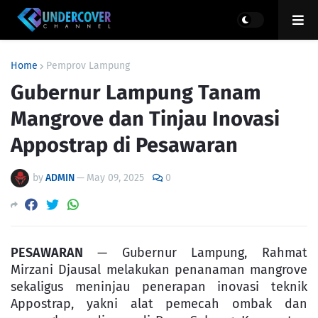
Home
Pemprov Lampung
Gubernur Lampung Tanam
Mangrove dan Tinjau Inovasi
Appostrap di Pesawaran
by
ADMIN
—
May 09, 2025
0
PESAWARAN
— Gubernur Lampung, Rahmat
Mirzani Djausal melakukan penanaman mangrove
sekaligus meninjau penerapan inovasi teknik
Appostrap, yakni alat pemecah ombak dan