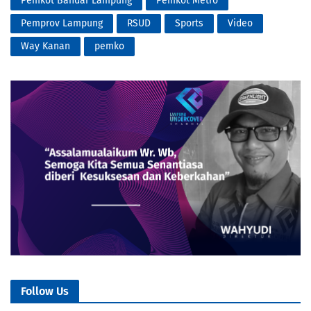
Pemkot Bandar Lampung
Pemkot Metro
Pemprov Lampung
RSUD
Sports
Video
Way Kanan
pemko
Follow Us