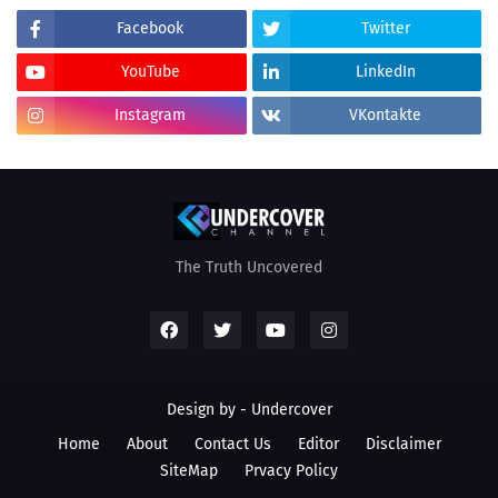
Facebook
Twitter
YouTube
LinkedIn
Instagram
VKontakte
The Truth Uncovered
Design by - Undercover
Home
About
Contact Us
Editor
Disclaimer
SiteMap
Prvacy Policy