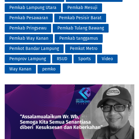
Pemkab Lampung Utara
Pemkab Mesuji
Pemkab Pesawaran
Pemkab Pesisir Barat
Pemkab Pringsewu
Pemkab Tulang Bawang
Pemkab Way Kanan
Pemkab tanggamus
Pemkot Bandar Lampung
Pemkot Metro
Pemprov Lampung
RSUD
Sports
Video
Way Kanan
pemko