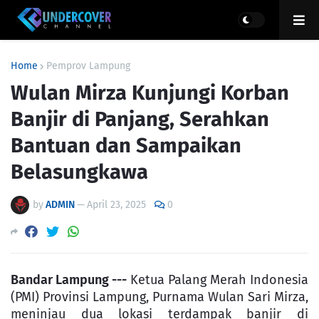
Home
Pemprov Lampung
Wulan Mirza Kunjungi Korban
Banjir di Panjang, Serahkan
Bantuan dan Sampaikan
Belasungkawa
by
ADMIN
—
April 23, 2025
0
Bandar Lampung ---
Ketua Palang Merah Indonesia
(PMI) Provinsi Lampung, Purnama Wulan Sari Mirza,
meninjau dua lokasi terdampak banjir di