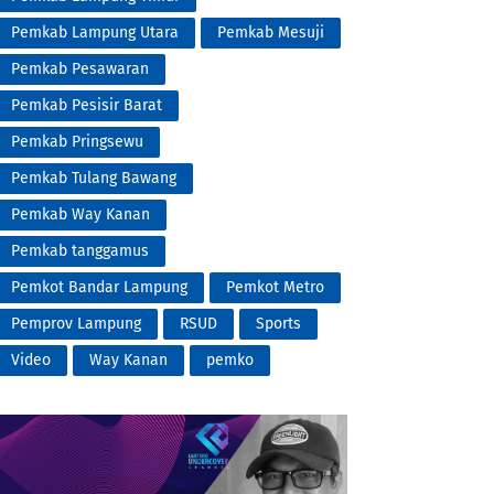
Pemkab Lampung Utara
Pemkab Mesuji
Pemkab Pesawaran
Pemkab Pesisir Barat
Pemkab Pringsewu
Pemkab Tulang Bawang
Pemkab Way Kanan
Pemkab tanggamus
Pemkot Bandar Lampung
Pemkot Metro
Pemprov Lampung
RSUD
Sports
Video
Way Kanan
pemko