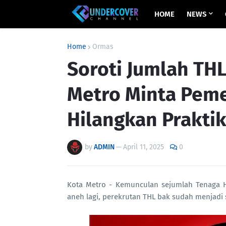
HOME
NEWS
Home
Ormas
Soroti Jumlah TH
Metro Minta Peme
Hilangkan Prakti
by
ADMIN
—
April 11, 2025
0
Kota Metro - Kemunculan sejumlah Tenaga H
aneh lagi, perekrutan THL bak sudah menjadi 