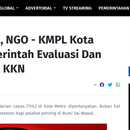
GLOBAL
ADVERTORIAL
TV STREAMING
PEMERINTAHAN
L, NGO - KMPL Kota
rintah Evaluasi Dan
k KKN
arian Lepas (THL) di Kota Metro dipertanyakan. Bukan hal
seseran bagi pejabat penting di Bumi Sai Wawai.