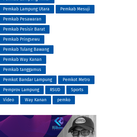
Pemkab Lampung Utara
Pemkab Mesuji
Pemkab Pesawaran
Pemkab Pesisir Barat
Pemkab Pringsewu
Pemkab Tulang Bawang
Pemkab Way Kanan
Pemkab tanggamus
Pemkot Bandar Lampung
Pemkot Metro
Pemprov Lampung
RSUD
Sports
Video
Way Kanan
pemko