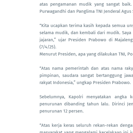
atas pengamanan mudik yang sangat baik.
Purwagandhi dan Panglima TNI Jenderal Agus S
“Kita ucapkan terima kasih kepada semua u
selama mudik, dan kembali dari mudik. Saya
jajaran,” ujar Presiden Prabowo di Majalen
(7/4/25).
Menurut Presiden, apa yang dilakukan TNI, 
“Atas nama pemerintah dan atas nama rakya
pimpinan, saudara sangat bertanggung jaw
rakyat Indonesia,” ungkap Presiden Prabowo.
Sebelumnya, Kapolri menyatakan angka k
penurunan dibanding tahun lalu. Dirinci Jend
penurunan 12 persen.
“Atas kerja keras seluruh rekan-rekan denga
masyarakat yang mengalami kecelakaan ini j