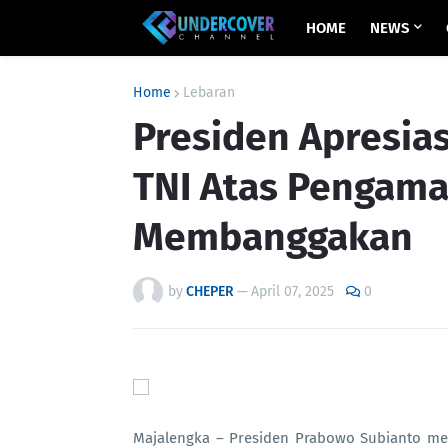
HOME
NEWS
Home
Lebaran
Presiden Apresias
TNI Atas Pengam
Membanggakan
by
CHEPER
—
April 07, 2025
0
Majalengka – Presiden Prabowo Subianto menga