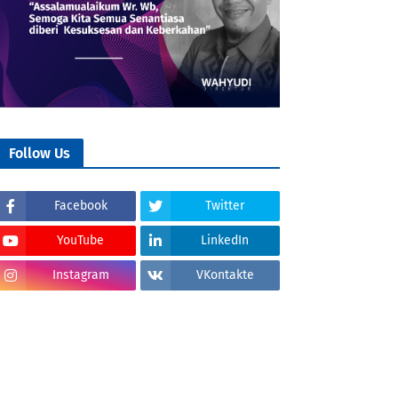
Follow Us
Facebook
Twitter
YouTube
LinkedIn
Instagram
VKontakte