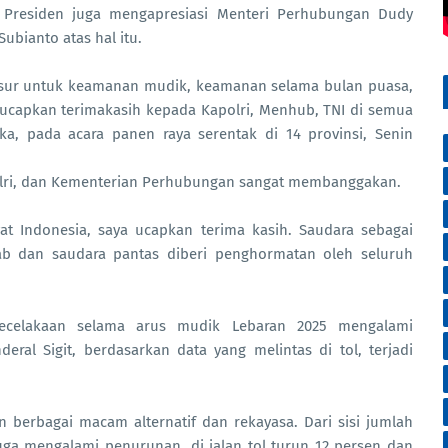
 Presiden juga mengapresiasi Menteri Perhubungan Dudy
ubianto atas hal itu.
nsur untuk keamanan mudik, keamanan selama bulan puasa,
 ucapkan terimakasih kepada Kapolri, Menhub, TNI di semua
gka, pada acara panen raya serentak di 14 provinsi, Senin
Polri, dan Kementerian Perhubungan sangat membanggakan.
t Indonesia, saya ucapkan terima kasih. Saudara sebagai
ab dan saudara pantas diberi penghormatan oleh seluruh
ecelakaan selama arus mudik Lebaran 2025 mengalami
eral Sigit, berdasarkan data yang melintas di tol, terjadi
n berbagai macam alternatif dan rekayasa. Dari sisi jumlah
uga mengalami penurunan, di jalan tol turun 12 persen dan