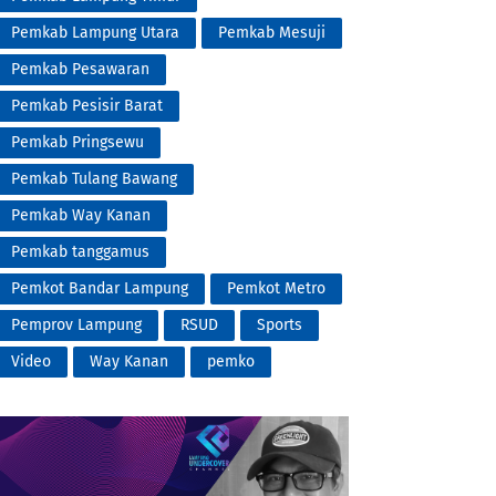
Pemkab Lampung Utara
Pemkab Mesuji
Pemkab Pesawaran
Pemkab Pesisir Barat
Pemkab Pringsewu
Pemkab Tulang Bawang
Pemkab Way Kanan
Pemkab tanggamus
Pemkot Bandar Lampung
Pemkot Metro
Pemprov Lampung
RSUD
Sports
Video
Way Kanan
pemko