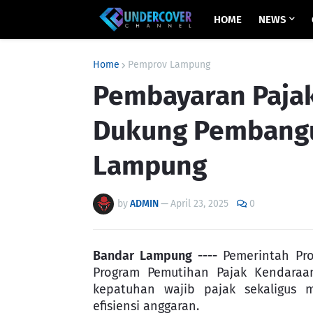
HOME
NEWS
Home
Pemprov Lampung
Pembayaran Paja
Dukung Pembangu
Lampung
by
ADMIN
—
April 23, 2025
0
Bandar Lampung ----
Pemerintah Pro
Program Pemutihan Pajak Kendaraa
kepatuhan wajib pajak sekaligus 
efisiensi anggaran.