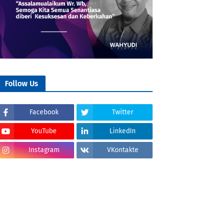
Follow Us
Facebook
Twitter
YouTube
LinkedIn
Instagram
VKontakte