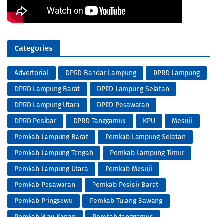
Categories
Advertorial
DPRD Bandar Lampung
DPRD Lampung
DPRD Lampung Barat
DPRD Lampung Selatan
DPRD Lampung Utara
DPRD Pesawaran
DPRD Pesibar
DPRD Tanggamus
KPU
Mesuji
Pemkab Lampung Barat
Pemkab Lampung Selatan
Pemkab Lampung Tengah
Pemkab Lampung Timur
Pemkab Lampung Utara
Pemkab Mesuji
Pemkab Pesawaran
Pemkab Pesisir Barat
Pemkab Pringsewu
Pemkab Tulang Bawang
Pemkab Way Kanan
Pemkab tanggamus