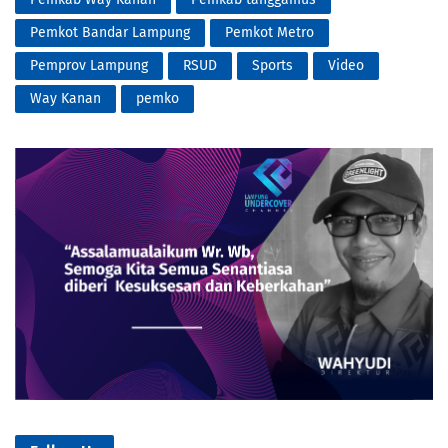
Pemkot Bandar Lampung
Pemkot Metro
Pemprov Lampung
RSUD
Sports
Video
Way Kanan
pemko