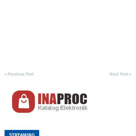
Previous Post
Next Post
STREAMING