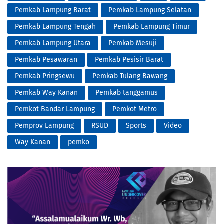
Pemkab Lampung Barat
Pemkab Lampung Selatan
Pemkab Lampung Tengah
Pemkab Lampung Timur
Pemkab Lampung Utara
Pemkab Mesuji
Pemkab Pesawaran
Pemkab Pesisir Barat
Pemkab Pringsewu
Pemkab Tulang Bawang
Pemkab Way Kanan
Pemkab tanggamus
Pemkot Bandar Lampung
Pemkot Metro
Pemprov Lampung
RSUD
Sports
Video
Way Kanan
pemko