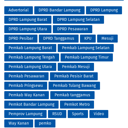
Advertorial
DPRD Bandar Lampung
DPRD Lampung
DPRD Lampung Barat
DPRD Lampung Selatan
DPRD Lampung Utara
DPRD Pesawaran
DPRD Pesibar
DPRD Tanggamus
KPU
Mesuji
Pemkab Lampung Barat
Pemkab Lampung Selatan
Pemkab Lampung Tengah
Pemkab Lampung Timur
Pemkab Lampung Utara
Pemkab Mesuji
Pemkab Pesawaran
Pemkab Pesisir Barat
Pemkab Pringsewu
Pemkab Tulang Bawang
Pemkab Way Kanan
Pemkab tanggamus
Pemkot Bandar Lampung
Pemkot Metro
Pemprov Lampung
RSUD
Sports
Video
Way Kanan
pemko