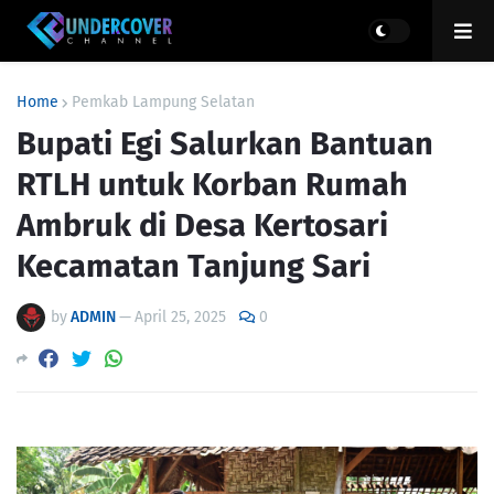
Home
Pemkab Lampung Selatan
Bupati Egi Salurkan Bantuan
RTLH untuk Korban Rumah
Ambruk di Desa Kertosari
Kecamatan Tanjung Sari
by
ADMIN
—
April 25, 2025
0