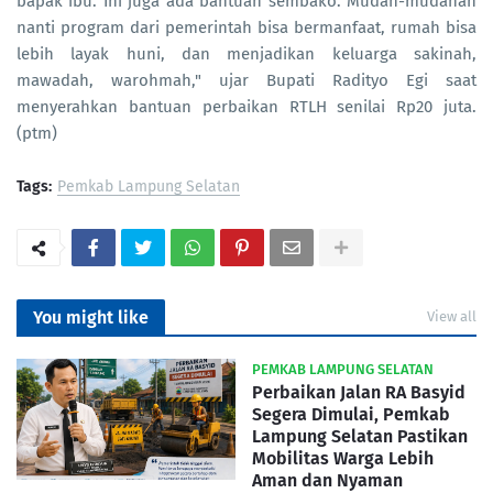
bapak ibu. Ini juga ada bantuan sembako. Mudah-mudahan
nanti program dari pemerintah bisa bermanfaat, rumah bisa
lebih layak huni, dan menjadikan keluarga sakinah,
mawadah, warohmah," ujar Bupati Radityo Egi saat
menyerahkan bantuan perbaikan RTLH senilai Rp20 juta.
(ptm)
Tags:
Pemkab Lampung Selatan
You might like
View all
PEMKAB LAMPUNG SELATAN
Perbaikan Jalan RA Basyid
Segera Dimulai, Pemkab
Lampung Selatan Pastikan
Mobilitas Warga Lebih
Aman dan Nyaman