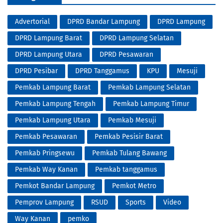
Advertorial
DPRD Bandar Lampung
DPRD Lampung
DPRD Lampung Barat
DPRD Lampung Selatan
DPRD Lampung Utara
DPRD Pesawaran
DPRD Pesibar
DPRD Tanggamus
KPU
Mesuji
Pemkab Lampung Barat
Pemkab Lampung Selatan
Pemkab Lampung Tengah
Pemkab Lampung Timur
Pemkab Lampung Utara
Pemkab Mesuji
Pemkab Pesawaran
Pemkab Pesisir Barat
Pemkab Pringsewu
Pemkab Tulang Bawang
Pemkab Way Kanan
Pemkab tanggamus
Pemkot Bandar Lampung
Pemkot Metro
Pemprov Lampung
RSUD
Sports
Video
Way Kanan
pemko