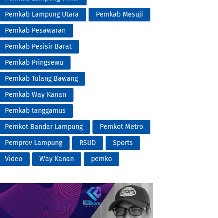
Pemkab Lampung Utara
Pemkab Mesuji
Pemkab Pesawaran
Pemkab Pesisir Barat
Pemkab Pringsewu
Pemkab Tulang Bawang
Pemkab Way Kanan
Pemkab tanggamus
Pemkot Bandar Lampung
Pemkot Metro
Pemprov Lampung
RSUD
Sports
Video
Way Kanan
pemko