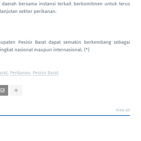
h daerah bersama instansi terkait berkomitmen untuk terus
njutan sektor perikanan.
abupaten Pesisir Barat dapat semakin berkembang sebagai
tingkat nasional maupun internasional. (*)
arat
Perikanan
Pesisir Barat
View all