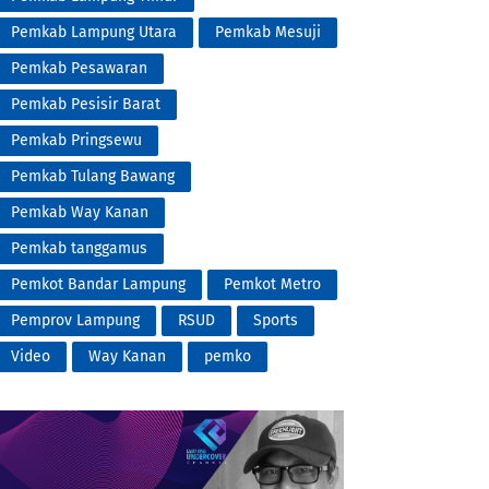
Pemkab Lampung Utara
Pemkab Mesuji
Pemkab Pesawaran
Pemkab Pesisir Barat
Pemkab Pringsewu
Pemkab Tulang Bawang
Pemkab Way Kanan
Pemkab tanggamus
Pemkot Bandar Lampung
Pemkot Metro
Pemprov Lampung
RSUD
Sports
Video
Way Kanan
pemko