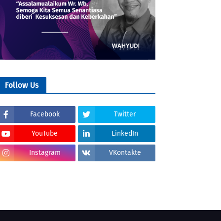
Follow Us
Facebook
Twitter
YouTube
LinkedIn
Instagram
VKontakte