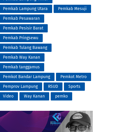
Pemkab Lampung Utara
Pemkab Mesuji
Pemkab Pesawaran
Pemkab Pesisir Barat
Pemkab Pringsewu
Pemkab Tulang Bawang
Pemkab Way Kanan
Pemkab tanggamus
Pemkot Bandar Lampung
Pemkot Metro
Pemprov Lampung
RSUD
Sports
Video
Way Kanan
pemko