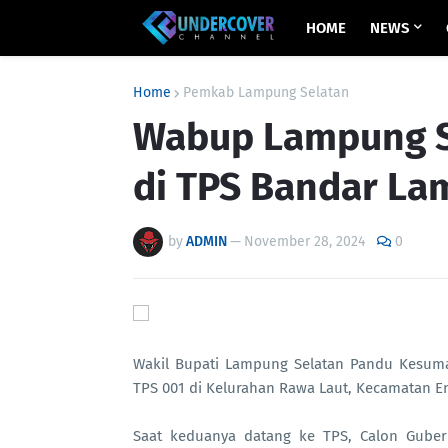
HOME
NEWS
Home
Pemkab Lampung Selatan
Wabup Lampung S
di TPS Bandar L
by
ADMIN
—
November 28, 2024
0
Wakil Bupati Lampung Selatan Pandu Kesuma
TPS 001 di Kelurahan Rawa Laut, Kecamatan E
Saat keduanya datang ke TPS, Calon Gube