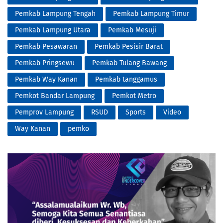
Pemkab Lampung Tengah
Pemkab Lampung Timur
Pemkab Lampung Utara
Pemkab Mesuji
Pemkab Pesawaran
Pemkab Pesisir Barat
Pemkab Pringsewu
Pemkab Tulang Bawang
Pemkab Way Kanan
Pemkab tanggamus
Pemkot Bandar Lampung
Pemkot Metro
Pemprov Lampung
RSUD
Sports
Video
Way Kanan
pemko