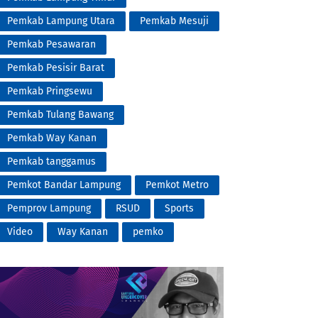
Pemkab Lampung Utara
Pemkab Mesuji
Pemkab Pesawaran
Pemkab Pesisir Barat
Pemkab Pringsewu
Pemkab Tulang Bawang
Pemkab Way Kanan
Pemkab tanggamus
Pemkot Bandar Lampung
Pemkot Metro
Pemprov Lampung
RSUD
Sports
Video
Way Kanan
pemko