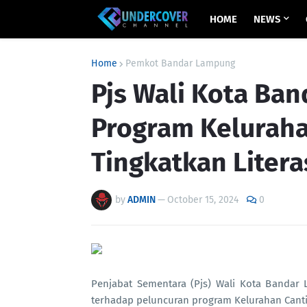
HOME
NEWS
Home
Pemkot Bandar Lampung
Pjs Wali Kota Ba
Program Keluraha
Tingkatkan Literas
by
ADMIN
—
October 15, 2024
0
Penjabat Sementara (Pjs) Wali Kota Band
terhadap peluncuran program Kelurahan Cant