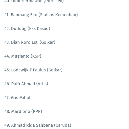
40. Didit Herdiawan (Purn TNI)
41. Bambang Eko (Stafsus Kemenhan)
42. Dudung (Eks Kasad)
43. Diah Roro Esti (Golkar)
44. Mugianto (KSP)
45. Lodewijk F Paulus (Golkar)
46. Raffi Ahmad (Artis)
47. Gus Miftah
48. Mardiono (PPP)
49. Ahmad Rida Sahbana (Garuda)