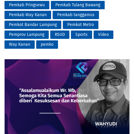
Pemkab Pringsewu
Pemkab Tulang Bawang
Pemkab Way Kanan
Pemkab tanggamus
Pemkot Bandar Lampung
Pemkot Metro
Pemprov Lampung
RSUD
Sports
Video
Way Kanan
pemko