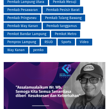
Pemkab Lampung Utara
Pemkab Mesuji
Pemkab Pesawaran
Pemkab Pesisir Barat
Pemkab Pringsewu
Pemkab Tulang Bawang
Pemkab Way Kanan
Pemkab tanggamus
Pemkot Bandar Lampung
Pemkot Metro
Pemprov Lampung
RSUD
Sports
Video
Way Kanan
pemko