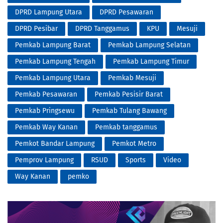
DPRD Lampung Utara
DPRD Pesawaran
DPRD Pesibar
DPRD Tanggamus
KPU
Mesuji
Pemkab Lampung Barat
Pemkab Lampung Selatan
Pemkab Lampung Tengah
Pemkab Lampung Timur
Pemkab Lampung Utara
Pemkab Mesuji
Pemkab Pesawaran
Pemkab Pesisir Barat
Pemkab Pringsewu
Pemkab Tulang Bawang
Pemkab Way Kanan
Pemkab tanggamus
Pemkot Bandar Lampung
Pemkot Metro
Pemprov Lampung
RSUD
Sports
Video
Way Kanan
pemko