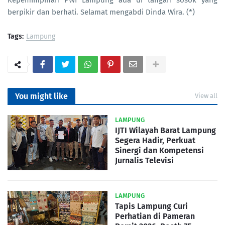
Kepemimpinan PWI Lampung ada di tangan sosok yang
berpikir dan berhati. Selamat mengabdi Dinda Wira. (*)
Tags:
Lampung
You might like
View all
LAMPUNG
IJTI Wilayah Barat Lampung
Segera Hadir, Perkuat
Sinergi dan Kompetensi
Jurnalis Televisi
LAMPUNG
Tapis Lampung Curi
Perhatian di Pameran