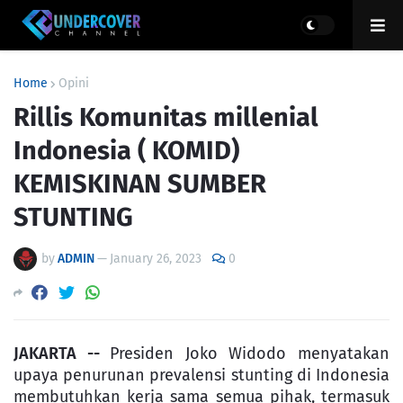
Home
Opini
Rillis Komunitas millenial
Indonesia ( KOMID)
KEMISKINAN SUMBER
STUNTING
by
ADMIN
—
January 26, 2023
0
JAKARTA --
Presiden Joko Widodo menyatakan
upaya penurunan prevalensi stunting di Indonesia
membutuhkan kerja sama semua pihak, termasuk