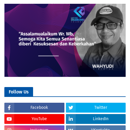
Follow Us
Facebook
Twitter
YouTube
LinkedIn