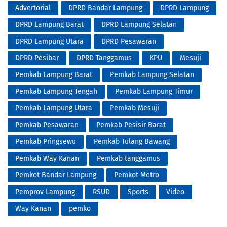
Advertorial
DPRD Bandar Lampung
DPRD Lampung
DPRD Lampung Barat
DPRD Lampung Selatan
DPRD Lampung Utara
DPRD Pesawaran
DPRD Pesibar
DPRD Tanggamus
KPU
Mesuji
Pemkab Lampung Barat
Pemkab Lampung Selatan
Pemkab Lampung Tengah
Pemkab Lampung Timur
Pemkab Lampung Utara
Pemkab Mesuji
Pemkab Pesawaran
Pemkab Pesisir Barat
Pemkab Pringsewu
Pemkab Tulang Bawang
Pemkab Way Kanan
Pemkab tanggamus
Pemkot Bandar Lampung
Pemkot Metro
Pemprov Lampung
RSUD
Sports
Video
Way Kanan
pemko