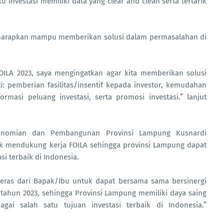
ku investasi memiliki data yang clear and clean serta tertarik
diharapkan mampu memberikan solusi dalam permasalahan di
OILA 2023, saya mengingatkan agar kita memberikan solusi
i: pemberian fasilitas/insentif kepada investor, kemudahan
rmasi peluang investasi, serta promosi investasi.” lanjut
ekonomian dan Pembangunan Provinsi Lampung Kusnardi
 mendukung kerja FOILA sehingga provinsi Lampung dapat
i terbaik di Indonesia.
eras dari Bapak/Ibu untuk dapat bersama sama bersinergi
ahun 2023, sehingga Provinsi Lampung memiliki daya saing
ai salah satu tujuan investasi terbaik di Indonesia.”