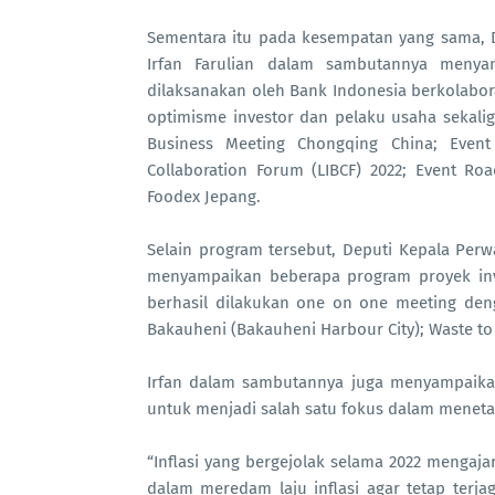
Sementara itu pada kesempatan yang sama, 
Irfan Farulian dalam sambutannya menya
dilaksanakan oleh Bank Indonesia berkolabo
optimisme investor dan pelaku usaha sekalig
Business Meeting Chongqing China; Even
Collaboration Forum (LIBCF) 2022; Event Ro
Foodex Jepang.
Selain program tersebut, Deputi Kepala Perw
menyampaikan beberapa program proyek inve
berhasil dilakukan one on one meeting deng
Bakauheni (Bakauheni Harbour City); Waste to
Irfan dalam sambutannya juga menyampaika
untuk menjadi salah satu fokus dalam meneta
“Inflasi yang bergejolak selama 2022 mengaj
dalam meredam laju inflasi agar tetap ter