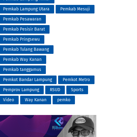
Pemkab Lampung Utara
Pemkab Mesuji
Pemkab Pesawaran
Pemkab Pesisir Barat
Pemkab Pringsewu
Pemkab Tulang Bawang
Pemkab Way Kanan
Pemkab tanggamus
Pemkot Bandar Lampung
Pemkot Metro
Pemprov Lampung
RSUD
Sports
Video
Way Kanan
pemko