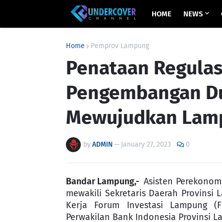
HOME
NEWS
Home
Pemprov Lampung
Penataan Regulas
Pengembangan Du
Mewujudkan Lam
by
ADMIN
—
January 27, 2023
0
Bandar Lampung,-
Asisten Perekonom
mewakili Sekretaris Daerah Provinsi
Kerja Forum Investasi Lampung (
Perwakilan Bank Indonesia Provinsi L