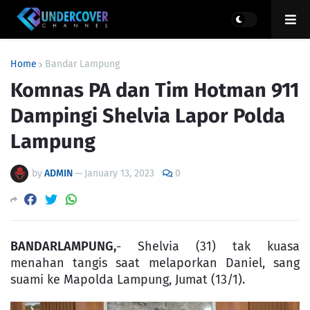
Home
Bandar Lampung
Komnas PA dan Tim Hotman 911
Dampingi Shelvia Lapor Polda
Lampung
by
ADMIN
—
January 13, 2023
0
BANDARLAMPUNG,
- Shelvia (31) tak kuasa
menahan tangis saat melaporkan Daniel, sang
suami ke Mapolda Lampung, Jumat (13/1).