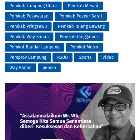
Pemkab Lampung Utara
Pemkab Mesuji
Pemkab Pesawaran
Pemkab Pesisir Barat
Pemkab Pringsewu
Pemkab Tulang Bawang
Pemkab Way Kanan
Pemkab tanggamus
Pemkot Bandar Lampung
Pemkot Metro
Pemprov Lampung
RSUD
Sports
Video
Way Kanan
pemko