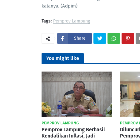
katanya. (Adpim)
Tags:
Pemprov Lampung
Share
You might like
PEMPROV LAMPUNG
PEMPROV 
Pemprov Lampung Berhasil
Diluncur
Kendalikan Inflasi, Jadi
Pemprov