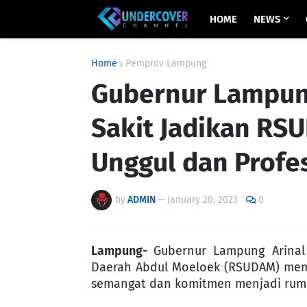
HOME
NEWS
Home
Pemprov Lampung
Gubernur Lampun
Sakit Jadikan RS
Unggul dan Profe
by
ADMIN
—
January 20, 2023
0
Lampung-
Gubernur Lampung Arinal
Daerah Abdul Moeloek (RSUDAM) mem
semangat dan komitmen menjadi rumah