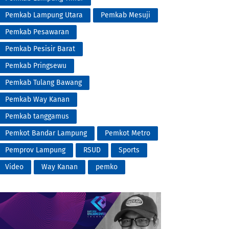
Pemkab Lampung Utara
Pemkab Mesuji
Pemkab Pesawaran
Pemkab Pesisir Barat
Pemkab Pringsewu
Pemkab Tulang Bawang
Pemkab Way Kanan
Pemkab tanggamus
Pemkot Bandar Lampung
Pemkot Metro
Pemprov Lampung
RSUD
Sports
Video
Way Kanan
pemko