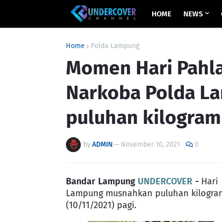
HOME
NEWS
Home
Polda Lampung
Momen Hari Pahla
Narkoba Polda L
puluhan kilogram
by
ADMIN
—
November 10, 2021
0
Bandar Lampung
UNDERCOVER
-
Hari
Lampung musnahkan puluhan kilogram
(10/11/2021) pagi.