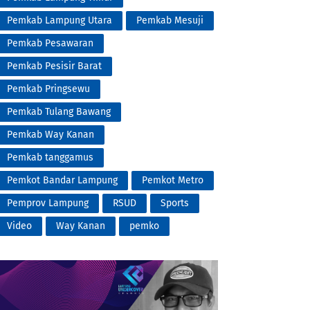
Pemkab Lampung Utara
Pemkab Mesuji
Pemkab Pesawaran
Pemkab Pesisir Barat
Pemkab Pringsewu
Pemkab Tulang Bawang
Pemkab Way Kanan
Pemkab tanggamus
Pemkot Bandar Lampung
Pemkot Metro
Pemprov Lampung
RSUD
Sports
Video
Way Kanan
pemko